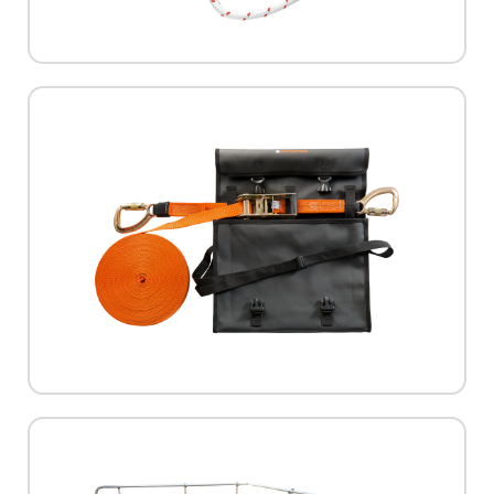
חבל 2 מטר למיקום ותמיכה (חבל עבודה)
למידע נוסף
תקן:
EN 795-B
מק"ט:
L-0329
יצרן:
Skylotec
כ-20 מטרים | SKYLOTEC
מנגנון ראצ'ט, עד 25 KN, באורך של עד
קו חיים נייד להתקנה מיידית וקלה עם
למידע נוסף