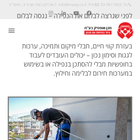
טל: 03-9617602
מייל:
info@maop.co.il
אברהם בומה שביט 3, ראשל"צ
לפני שנרצה לבלום את הנפילה – ננסה לבלום
אותה מבעוד מועד. בעזרת קשירה ובטיחות
מתאימה, נוכל למנוע את הסכנה.
בעזרת קווי חיים, חבלי מיקום ותמיכה, ערכות
לגגות וסימון נכון – יכולים העובדים לעבוד
בחופשיות מבלי להסתכן בנפילה או בשימוש
במערכות חירום לבלימה וחילוץ.