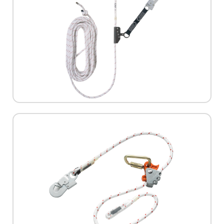
תקן:
EN 353-2:2002
מק"ט:
L-0043-10
יצרן:
Skylotec
| SKYLOTEC
עם עכבר מובנה וטבעות אבטחה מחוברות
ערכת אבטחה לסולם וגגות - חבל 10 מטר
למידע נוסף
תקן:
EN 353-2:2002, EN 358:1999
מק"ט:
L-0031-2
יצרן:
Skylotec
עם חיבור מהיר
עם אגרופן טכנולוגי לכוונון נוח וקרבינות