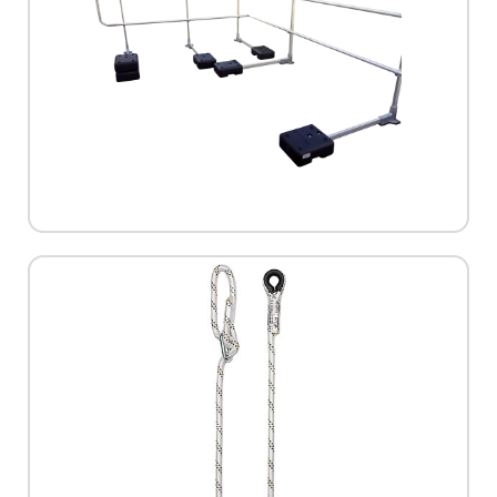
תקן:
EN ISO 14122; EN 13374-A
מק"ט:
Haven
יצרן:
Skylotec
לעבודה על גגות
להגנה מיטבית, לפי דרישות הבטיחות
מעקה בטיחות לגגות - פתרון מהיר וקל
למידע נוסף
תקן:
EN 354 EN 358
מק"ט:
LB 100
יצרן:
Protekt
שונים
חיבורים שונים, מתכווננים ובאורכים