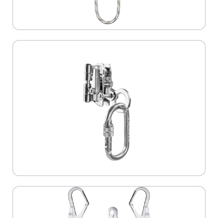
מגוון חבלים לקשירה ועבודה בגובה עם
למידע נוסף
תקן:
EN 353-2:2002
מק"ט:
L-0419
יצרן:
Skylotec
SKYLOTEC
בולם נפילה עכבר לחבל 12 מ"מ |