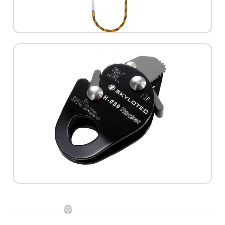
חבל חד - ענפי עם משכך נפילה, עם
למידע נוסף
358:1999
תקן:
EN 12841-A:2006, EN 353-2:2002, EN
מק"ט:
H-060
יצרן:
Skylotec
(בולם עכבר)
לאבטחת עובדים בזמן עבודה בגובה
בולם נפילה לחבל מסוג ROCKER,