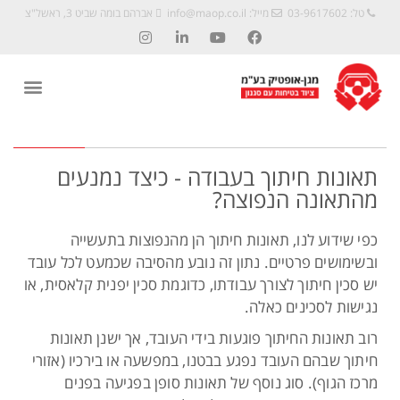
טל: 03-9617602
מייל:
info@maop.co.il
אברהם בומה שביט 3, ראשל"צ
תאונות חיתוך בעבודה - כיצד נמנעים
מהתאונה הנפוצה?
כפי שידוע לנו, תאונות חיתוך הן מהנפוצות בתעשייה
ובשימושים פרטיים. נתון זה נובע מהסיבה שכמעט לכל עובד
יש סכין חיתוך לצורך עבודתו, כדוגמת סכין יפנית קלאסית, או
נגישות לסכינים כאלה.
רוב תאונות החיתוך פוגעות בידי העובד, אך ישנן תאונות
חיתוך שבהם העובד נפגע בבטנו, במפשעה או בירכיו (אזורי
מרכז הגוף). סוג נוסף של תאונות סופן בפגיעה בפנים