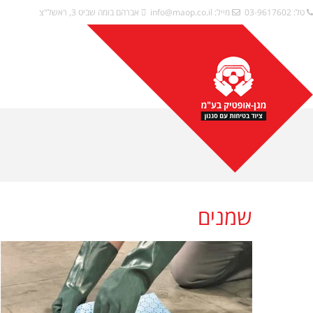
טל: 03-9617602
מייל:
info@maop.co.il
אברהם בומה שביט 3, ראשל"צ
שמנים