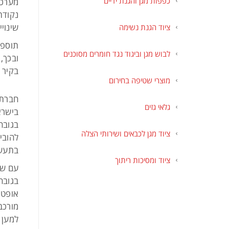
כפפות מגן והגנת ידיים
מערכ
נקודת
שינוי
ציוד הגנת נשימה
תוספת
לבוש מגן וביגוד נגד חומרים מסוכנים
ובכך,
בקיר 
מוצרי שטיפה בחירום
חברת 
גלאי גזים
בישרא
בגובה
ציוד מגן לכבאים ושירותי הצלה
להובי
בתעשי
ציוד ומסיכות ריתוך
עם שנ
בגובה
מורכב
למען 