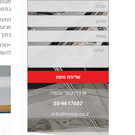
מעטפת
בתמונ
מגיעה
בתוך 30 שניות.
ייחוד
להשתמ
שליחת טופס
או צרו קשר עכשיו:
03-9617602
info@maop.co.il