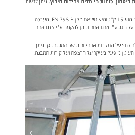
יטחון, כוחות מיוחדים ויחידות חילוץ.
ניתן לראות
המערכת מסופקת בתוך תיק גב נישא ונוח. היא קלת משקל וסך כל משקלה הוא 15 ק"ג והיא נושאת תקן EN 795 B. הערכה
על הגב ע"י אדם אחד וניתן להקמה ע"י אדם אחד
 לחץ על התקרות או הקורות של המבנה. כך ניתן
עיגון מופעל בעיקר על הרצפה ועל קירות המבנה.