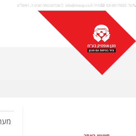
טל: 03-9617602
מייל:
info@maop.co.il
אברהם בומה שביט 3, ראשל"צ
מערכ
חיפוש באתר