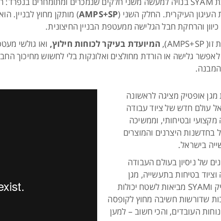
ת
SYAM
בנויה למעשה משני חלקים שנמכרים ומתומחרים בנפרד: הח
 העיגון העיקרית. החלק השני (
AMPS+SP
) מותקן מחוץ לבניין. הו
י כיוון והרחקת חבל הגלישה ממעטפת הבניין החיצונית.
 זו
(
AMPS+SP
),
המיועדת בעיקר לכוחות חילוץ,
ואו גולשי מעטפ
 לאפשר גלישה או הורדת מחולצים ואלונקות בלי לחשוש מחיכוך החב
המבנה.
מגן אופטיק מציגה לראשונה
ל עולם חדש של ציוד עבודה
 מקצועי ובטיחותי, וממשיכה
ל בחדשנות היצרנים והמוצרים
יה בישראל.
ים של ניסיון בעולם העבודה
 וציוד בטיחות בתעשייה, מגן
אופטיק וSYAM מביאות לשטח יכולות
ות שדורשות חשיבה מחוץ לקופסה
נוחות העובדים, והכי חשוב – למען