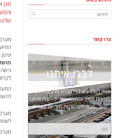
מגן א
והפעם
שלנו, SYAM הצרפת
צרו קשר
המיוע
עיגון 
מושל
דברו איתנו
גישה 
לקדוח 
המערכ
בואו לשמוע עוד! לקבלת פרטים נוספים,
להשתמ
הצעות מחיר ותמיכה טכנית – צרו איתנו
קשר. מבטיחים לענות תוך יום עבודה.
לשטח,
מערכת