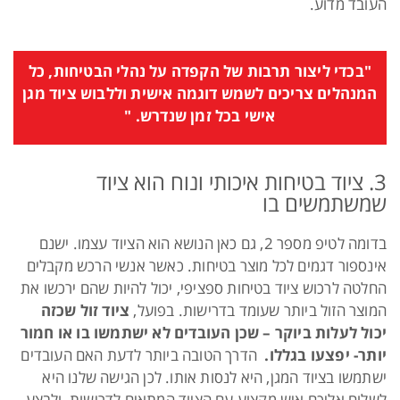
העובד מדוע.
"בכדי ליצור תרבות של הקפדה על נהלי הבטיחות, כל
המנהלים צריכים לשמש דוגמה אישית וללבוש ציוד מגן
אישי בכל זמן שנדרש. "
3. ציוד בטיחות איכותי ונוח הוא ציוד
שמשתמשים בו
בדומה לטיפ מספר 2, גם כאן הנושא הוא הציוד עצמו. ישנם
אינספור דגמים לכל מוצר בטיחות. כאשר אנשי הרכש מקבלים
החלטה לרכוש ציוד בטיחות ספציפי, יכול להיות שהם ירכשו את
המוצר הזול ביותר שעומד בדרישות. בפועל,
ציוד זול שכזה
יכול לעלות ביוקר – שכן העובדים לא ישתמשו בו או חמור
יותר- יפצעו בגללו.
הדרך הטובה ביותר לדעת האם העובדים
ישתמשו בציוד המגן, היא לנסות אותו. לכן הגישה שלנו היא
לשלוח אליכם איש מקצוע עם הציוד המתאים לדרישות, ולבצע