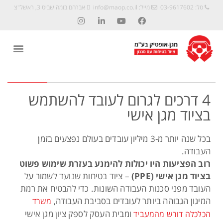
טל: 03-9617602
מייל:
info@maop.co.il
אברהם בומה שביט 3, ראשל"צ
4 דרכים לגרום לעובד להשתמש
בציוד מגן אישי
בכל שנה יותר מ-3 מיליון עובדים בעולם נפצעים בזמן
העבודה.
רוב הפציעות היו יכולות להימנע בעזרת שימוש פשוט
בציוד מגן אישי (PPE)
– ציוד בטיחות שנועד לשמור על
העובד מפני סכנות העבודה השונות. כדי להבטיח את רמת
המיגון הגבוהה ביותר לעובדים בסביבת העבודה,
משרד
ומבית העסק לספק ציון מגן אישי
הכלכלה דורש מהמעביד